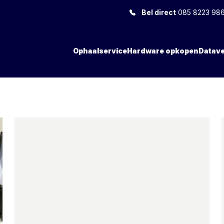
Bel direct
085 8223 98
Ophaalservice
Hardware opkopen
Datave