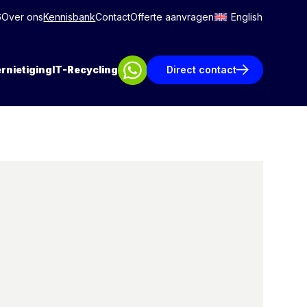
6
Over ons
Kennisbank
Contact
Offerte aanvragen
English
rnietiging
IT-Recycling
Direct contact