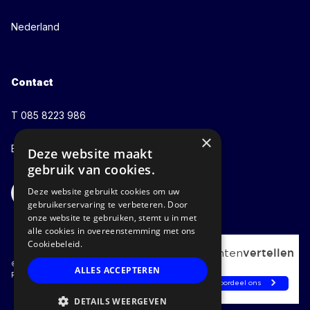
Nederland
Contact
T 085 8223 986
×
E info@whalerecycling.com
Deze website maakt
gebruik van cookies.
Deze website gebruikt cookies om uw
gebruikerservaring te verbeteren. Door
onze website te gebruiken, stemt u in met
alle cookies in overeenstemming met ons
Cookiebeleid.
© 2026 | Whale
ALLES ACCEPTEREN
Recycling
DETAILS WEERGEVEN