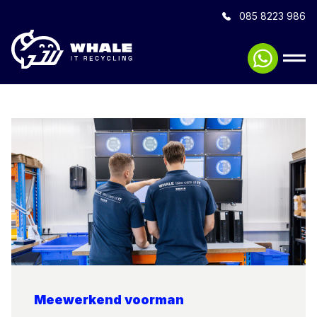
085 8223 986
Meewerkend voorman