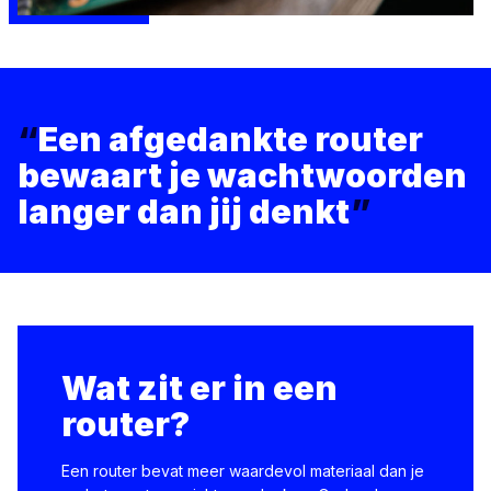
“
Een afgedankte router
bewaart je wachtwoorden
langer dan jij denkt
”
Wat zit er in een
router?
Een router bevat meer waardevol materiaal dan je