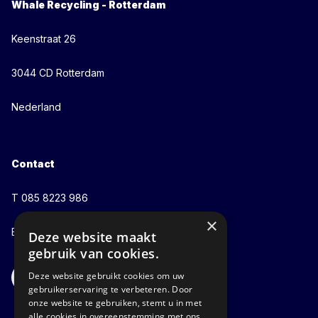
Whale Recycling - Rotterdam
Keenstraat 26
3044 CD Rotterdam
Nederland
Contact
T 085 8223 986
×
E info@whalerecycling.com
Deze website maakt
gebruik van cookies.
Deze website gebruikt cookies om uw
gebruikerservaring te verbeteren. Door
onze website te gebruiken, stemt u in met
alle cookies in overeenstemming met ons